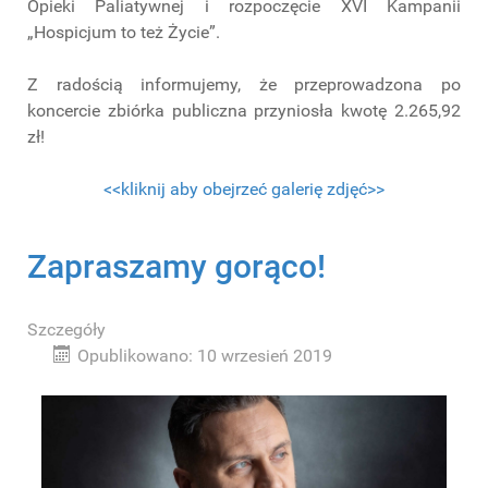
Opieki Paliatywnej i rozpoczęcie XVI Kampanii
„Hospicjum to też Życie”.
Z radością informujemy, że przeprowadzona po
koncercie zbiórka publiczna przyniosła kwotę 2.265,92
zł!
<<kliknij aby obejrzeć galerię zdjęć>>
Zapraszamy gorąco!
Szczegóły
Opublikowano: 10 wrzesień 2019