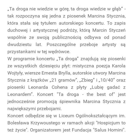
„Ta droga nie wiedzie w górę, ta droga wiedzie w głąb” -
tak rozpoczyna się jedna z piosenek Marcina Stycznia,
która stała się tytułem autorskiego koncertu. To zapis
duchowej i artystycznej podróży, którą Marcin Styczeń
wspólnie ze swoją publicznością odbywa od ponad
dwudziestu lat. Poszczególne przeboje artysty są
przystankami w tej wędrówce.
W programie koncertu „Ta droga” znajdują się piosenki
ze wszystkich dziesięciu płyt: mistyczna poezja Karola
Wojtyły, wiersze Ernesta Brylla, autorskie utwory Marcina
Stycznia z krążków „21 gramów”, „Zbieg” i „10/40” oraz
piosenki Leonarda Cohena z płyty „Lubię gadać z
Leonardem”. Koncert "Ta droga - the best of" jest
jednocześnie promocją śpiewnika Marcina Stycznia z
największymi przebojami.
Koncert odbędzie się w Liceum Ogólnokształcącym im.
Bolesława Krzywoustego w ramach akcji "Hospicjum to
też życie". Organizatorem jest Fundacja "Salus Homini".