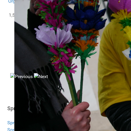
Organizacji Pozarządowych
w ramach projektu
PITax.pl
dla OPP
.
1,5% zbieramy we współpracy z
PITax.pl Łatwe podatki
KRS:
0000251817
Sprawozdania
Sprawozdanie 2025
Sprawozdanie 2024